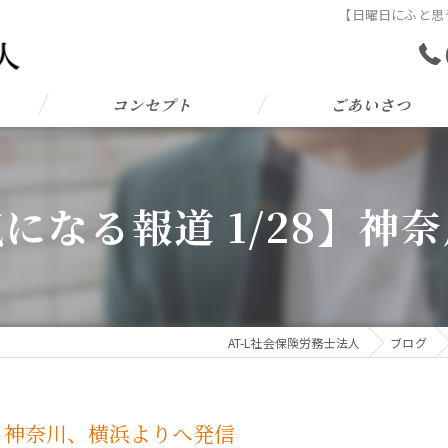
【日曜日にふと思
コンセプト
ごあいさつ
になる報道 1/28】神
AT-L社会保険労務士法人
ブログ
8】神奈川、横浜よりへ発信