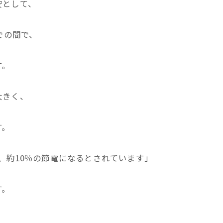
安として、
での間で、
す。
大きく、
す。
、約10％の節電になるとされています」
す。