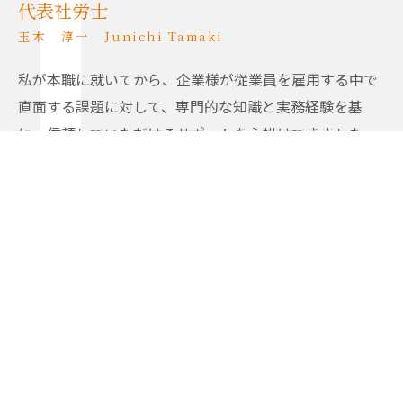
代表社労士
玉木 淳一 Junichi Tamaki
私が本職に就いてから、企業様が従業員を雇用する中で
直面する課題に対して、専門的な知識と実務経験を基
に、信頼していただけるサポートを心掛けてきました。
特に「笑顔のある職場づくり」を大切にし、従業員一人
ひとりが生き生きと働ける環境づくりを支援していま
す。
単にトラブルを解決することにとどまらず、人材の増員
や生産性の向上により企業様が成長・発展していけるよ
うに、弊所一同、常に精進してまいります。
ごあいさつ