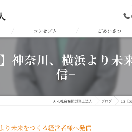
コンセプト
ごあいさつ
L 10】神奈川、横浜より
信−
AT-L社会保険労務士法人
ブログ
12【
、横浜より未来をつくる経営者様へ発信−