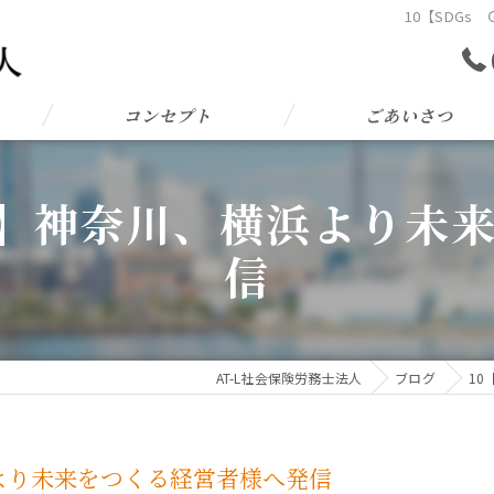
10【SDG
コンセプト
ごあいさつ
L 6】神奈川、横浜より
信
AT-L社会保険労務士法人
ブログ
10
横浜より未来をつくる経営者様へ発信