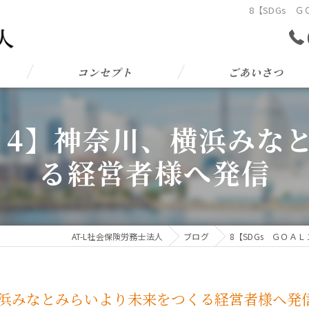
8【SDGs 
コンセプト
ごあいさつ
Ｌ１4】神奈川、横浜みな
る経営者様へ発信
AT-L社会保険労務士法人
ブログ
8【SDGs ＧＯＡ
、横浜みなとみらいより未来をつくる経営者様へ発