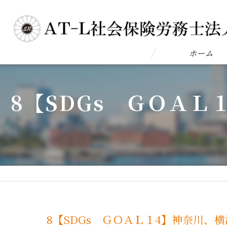
ホーム
8【SDGs ＧＯＡ
8【SDGs ＧＯＡＬ１4】神奈川