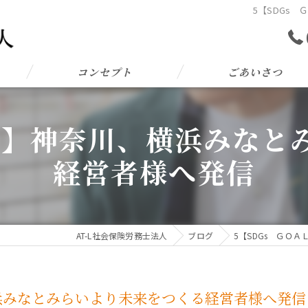
5【SDGs
コンセプト
ごあいさつ
Ｌ７】神奈川、横浜みなと
経営者様へ発信
AT-L社会保険労務士法人
ブログ
5【SDGs ＧＯ
横浜みなとみらいより未来をつくる経営者様へ発信