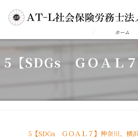
ホーム
5【SDGs ＧＯＡ
5【SDGs ＧＯＡＬ７】神奈川、