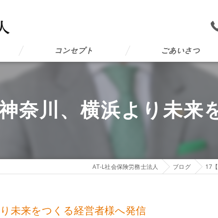
コンセプト
ごあいさつ
L 1】神奈川、横浜より未
AT-L社会保険労務士法人
ブログ
17
横浜より未来をつくる経営者様へ発信