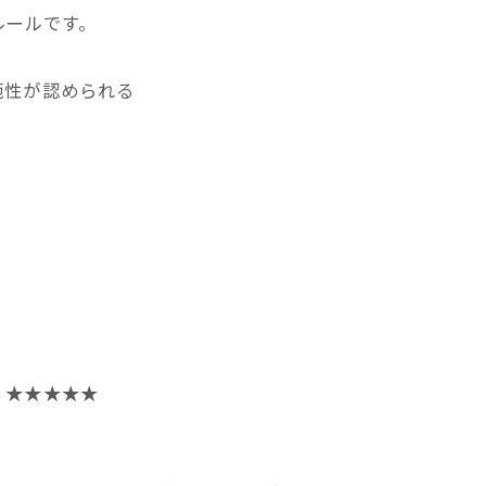
ルールです。
範性が認められる
。
★★