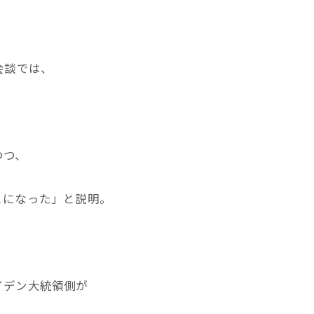
会談では、
つつ、
とになった」と説明。
イデン大統領側が