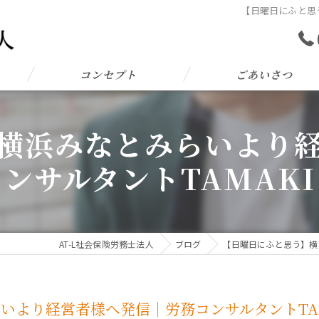
【日曜日にふと思
コンセプト
ごあいさつ
横浜みなとみらいより
ンサルタントTAMAKI
AT-L社会保険労務士法人
ブログ
【日曜日にふと思う】横
いより経営者様へ発信｜労務コンサルタントTAM