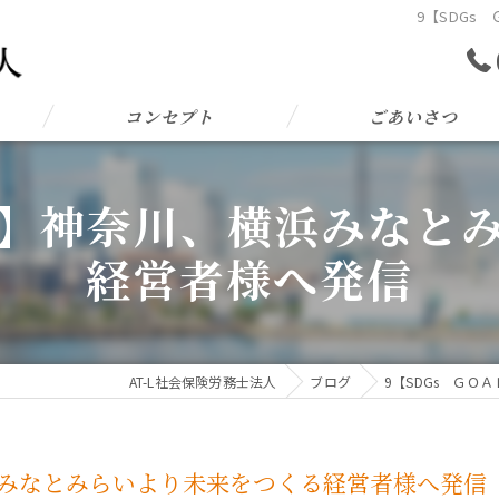
9【SDG
コンセプト
ごあいさつ
Ｌ6】神奈川、横浜みなと
経営者様へ発信
AT-L社会保険労務士法人
ブログ
9【SDGs Ｇ
横浜みなとみらいより未来をつくる経営者様へ発信