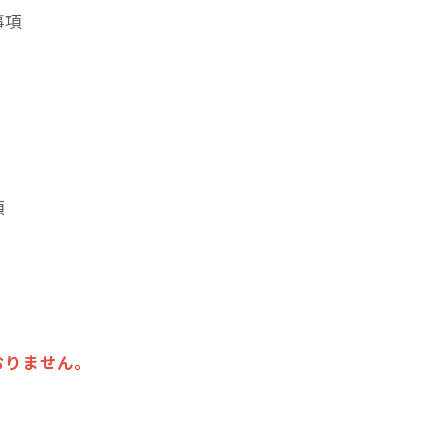
事項
項
おりません。