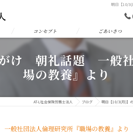
明日【10/
コンセプト
ごあいさつ
の心がけ 朝礼話題 一
場の教養』より
AT-L社会保険労務士法人
ブログ
明日【10/3(月
話題 一般社団法人倫理研究所『職場の教養』より