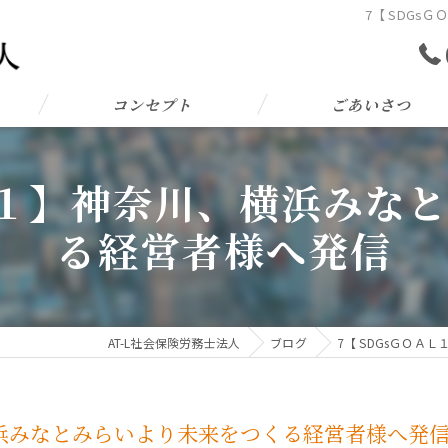
7【 SDG
コンセプト
ごあいさつ
Ｌ１１】神奈川、横浜みな
る経営者様へ発信
AT-L社会保険労務士法人
ブログ
7【 SDGsＧＯ
横浜みなとみらいより未来をつくる経営者様へ発