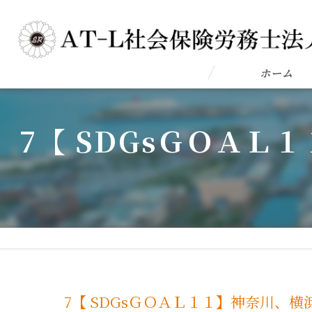
ホーム
7【 SDGsＧＯＡ
7【 SDGsＧＯＡＬ１１】神奈川、