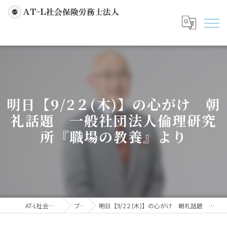
明日【9/2２(木)】の心がけ 朝
礼話題 一般社団法人倫理研究
所『職場の教養』より
AT-L社会保険労務士法人
ブログ
明日【9/2２(木)】の心がけ 朝礼話題 一般社団法人倫理研究所『職場の教養』より