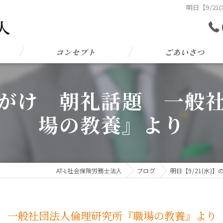
明日【9/2
コンセプト
ごあいさつ
の心がけ 朝礼話題 一
場の教養』より
AT-L社会保険労務士法人
ブログ
明日【9/21(水
話題 一般社団法人倫理研究所『職場の教養』より