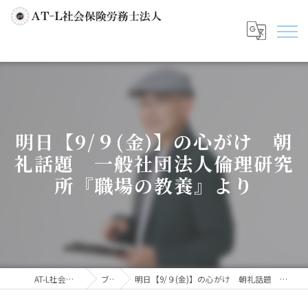
明日【9/９(金)】の心がけ 朝
礼話題 一般社団法人倫理研究
所『職場の教養』より
AT-L社会保険労務士法人
ブログ
明日【9/９(金)】の心がけ 朝礼話題 一般社団法人倫理研究所『職場の教養』より