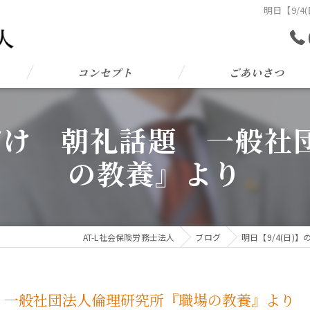
明日【9/
コンセプト
ごあいさつ
心がけ 朝礼話題 一般
の教養』より
AT-L社会保険労務士法人
ブログ
明日【9/4(日
題 一般社団法人倫理研究所『職場の教養』より