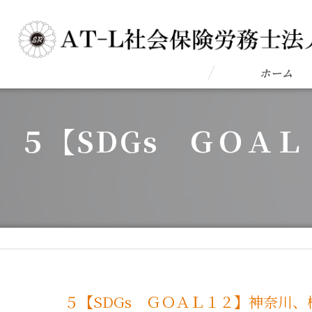
ホーム
５【SDGs ＧＯＡ
５【SDGs ＧＯＡＬ１２】神奈川