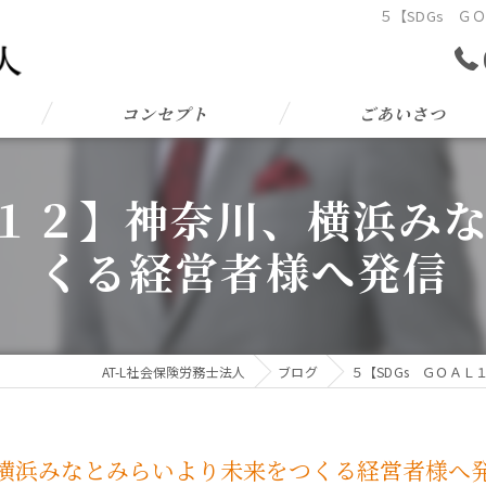
５【SDGs 
コンセプト
ごあいさつ
Ｌ１２】神奈川、横浜み
くる経営者様へ発信
AT-L社会保険労務士法人
ブログ
５【SDGs ＧＯＡ
、横浜みなとみらいより未来をつくる経営者様へ