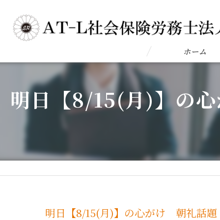
ホーム
明日【8/15(月)】
明日【8/15(月)】の心がけ 朝