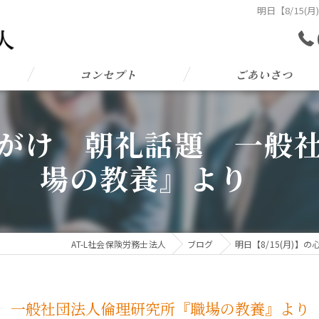
明日【8/15
コンセプト
ごあいさつ
の心がけ 朝礼話題 一
場の教養』より
AT-L社会保険労務士法人
ブログ
明日【8/15(月)
礼話題 一般社団法人倫理研究所『職場の教養』よ