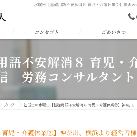
水曜日【基礎用語不安解消８ 育児・介護休業②】横浜みな
コンセプト
ごあいさつ
用語不安解消８ 育児・
信｜労務コンサルタントオ
ブログ
社労士の水曜日【基礎用語不安解消８ 育児・介護休業②】神奈川、横
 育児・介護休業②】神奈川、横浜より経営者様