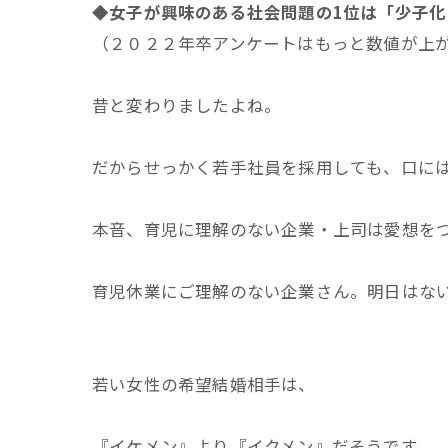
◆
女子が興味のある社会問題の
1
位は「少子化
（２０２２年卒アンケートはもっと数値が上
昔と変わりましたよね。
だからせっかく若手社員を採用しても、口に
本音、育児に理解のない企業・上司は愛想を
育児休業にご理解のない企業さん。明日はな
若い女性の希望結婚相手は、
『イケメン』より『イクメン』だそうです。