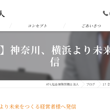
コンセプト
ごあいさつ
L 10】神奈川、横浜より
信
AT-L社会保険労務士法人
ブログ
17
、横浜より未来をつくる経営者様へ発信