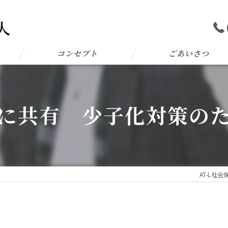
コンセプト
ごあいさつ
に共有 少子化対策の
AT-L社