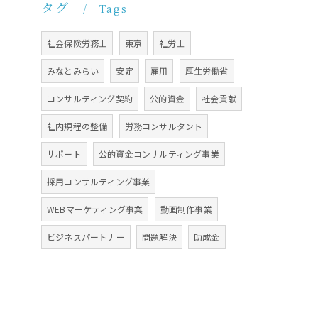
タグ
Tags
社会保険労務士
東京
社労士
みなとみらい
安定
雇用
厚生労働省
コンサルティング契約
公的資金
社会貢献
社内規程の整備
労務コンサルタント
サポート
公的資金コンサルティング事業
採用コンサルティング事業
WEBマーケティング事業
動画制作事業
ビジネスパートナー
問題解決
助成金