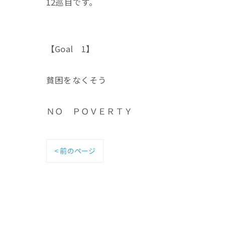
12巡目です。
【Goal 1】
貧困をなくそう
ＮＯ ＰＯＶＥＲＴＹ
< 前のページ