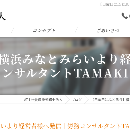
【日曜日にふと思
コンセプト
ごあいさつ
横浜みなとみらいより
ンサルタントTAMAKI
AT-L社会保険労務士法人
ブログ
【日曜日にふと思う】横
いより経営者様へ発信｜労務コンサルタントTAM