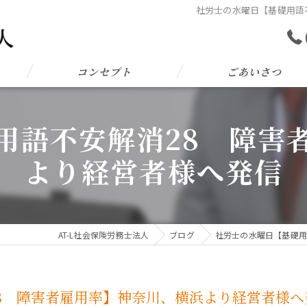
社労士の水曜日【基礎用語
コンセプト
ごあいさつ
用語不安解消28 障害
より経営者様へ発信
AT-L社会保険労務士法人
ブログ
社労士の水曜日【基礎用
8 障害者雇用率】神奈川、横浜より経営者様へ