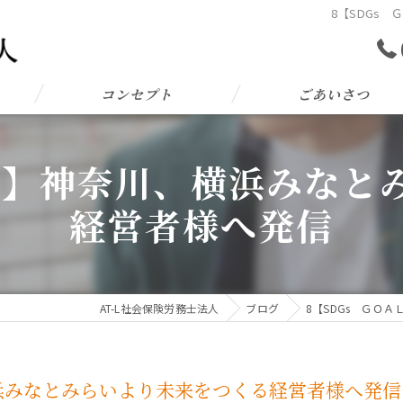
8【SDGs
コンセプト
ごあいさつ
Ｌ７】神奈川、横浜みなと
経営者様へ発信
AT-L社会保険労務士法人
ブログ
8【SDGs ＧＯ
横浜みなとみらいより未来をつくる経営者様へ発信