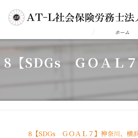
ホーム
8【SDGs ＧＯＡ
8【SDGs ＧＯＡＬ７】神奈川、