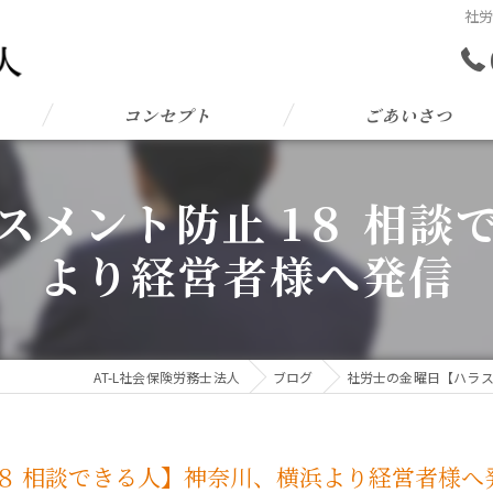
社労
コンセプト
ごあいさつ
スメント防止 1８ 相談
より経営者様へ発信
AT-L社会保険労務士法人
ブログ
社労士の金曜日【ハラス
1８ 相談できる人】神奈川、横浜より経営者様へ