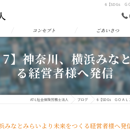
6【SDGs 
コンセプト
ごあいさつ
Ｌ１7】神奈川、横浜みな
る経営者様へ発信
AT-L社会保険労務士法人
ブログ
6【SDGs ＧＯＡ
、横浜みなとみらいより未来をつくる経営者様へ発