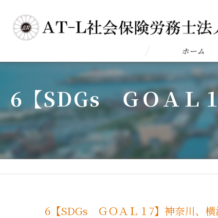
ホーム
6【SDGs ＧＯＡ
6【SDGs ＧＯＡＬ１7】神奈川