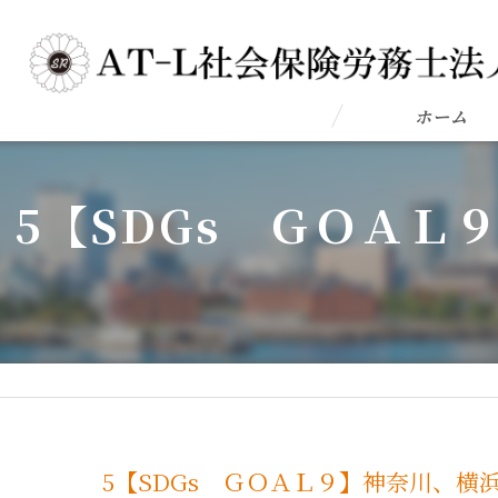
ホーム
5【SDGs ＧＯＡ
5【SDGs ＧＯＡＬ９】神奈川、