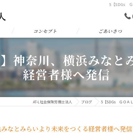
5【SDGs
コンセプト
ごあいさつ
Ｌ９】神奈川、横浜みなと
経営者様へ発信
AT-L社会保険労務士法人
ブログ
5【SDGs ＧＯ
横浜みなとみらいより未来をつくる経営者様へ発信