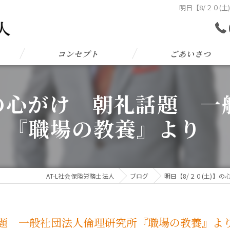
明日【8/２０
コンセプト
ごあいさつ
】の心がけ 朝礼話題 
『職場の教養』より
AT-L社会保険労務士法人
ブログ
明日【8/２０(土)
礼話題 一般社団法人倫理研究所『職場の教養』