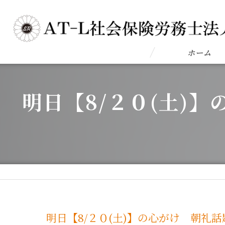
ホーム
明日【8/２０(土)
明日【8/２０(土)】の心がけ 朝