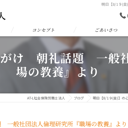
明日【8/1９
コンセプト
ごあいさつ
の心がけ 朝礼話題 一
場の教養』より
AT-L社会保険労務士法人
ブログ
明日【8/1９(金)
礼話題 一般社団法人倫理研究所『職場の教養』よ