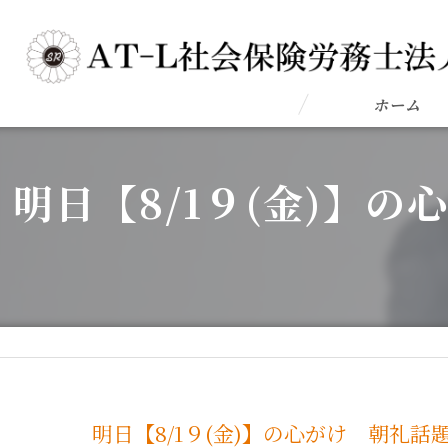
ホーム
明日【8/1９(金)】
明日【8/1９(金)】の心がけ 朝