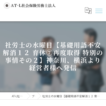
社労士の水曜日【基礎用語不安
解消１２ 育休⑦再度取得 特別の
事情その２】神奈川、横浜より
経営者様へ発信
AT-L社会保険労務士法人
ブログ
社労士の水曜日【基礎用語不安解消１２ 育休⑦再度取得 特別の事情その２】神奈川、横浜より経営者様へ発信