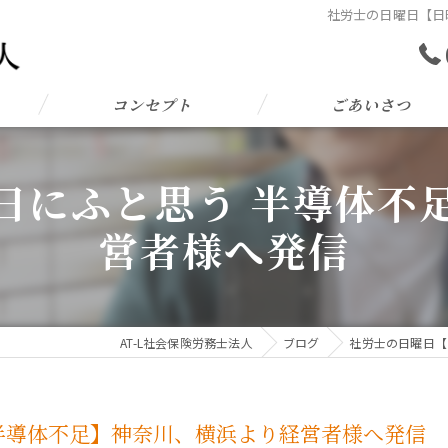
社労士の日曜日【日
コンセプト
ごあいさつ
日にふと思う 半導体不
営者様へ発信
AT-L社会保険労務士法人
ブログ
社労士の日曜日【
半導体不足】神奈川、横浜より経営者様へ発信