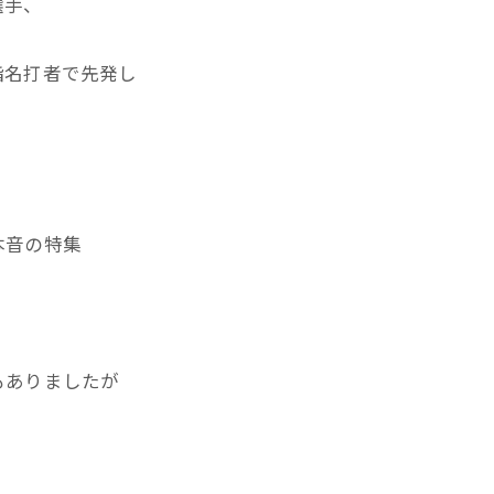
選手、
指名打者で先発し
本音の特集
もありましたが