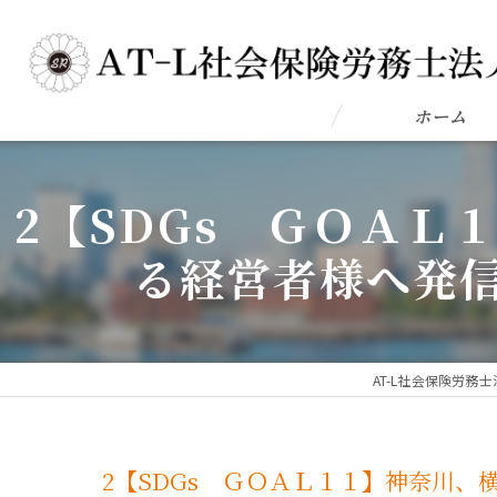
ホーム
2【SDGs ＧＯＡ
る経営者様へ発信
AT-L社会保険労務士
2【SDGs ＧＯＡＬ１１】神奈川