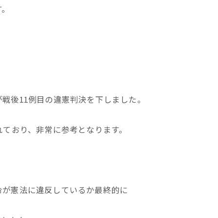
す。
法廷が戦後11例目の違憲判決を下しました。
れており、非常に参考となります。
令が憲法に違反しているか最終的に